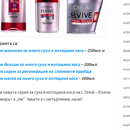
сеп
юли
май
апр
мар
рията са
:
reme шампоан за много суха и изтощена коса
– 250мл. и
фев
яну
eme балсам за много суха и изтощена коса
– 200мл.
ное
reme серум за регенерация на слепените крайща
eme маска за много суха и изтощена коса
– 300мл.
окт
сеп
новата серия за суха и изтощена коса на L`Oreal – Elseve
авг
оворът е „Не“. Чакате я с нетърпение, нали?
юли
юни
май