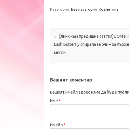
Категория:
Без категория
Козметика
Пост навигация
← [Линк към предишна статия]
L’Oréal 
Lash Butterfly спирала за очи – за пърх
мигли
Вашият коментар
Вашият имейл адрес няма да бъде публи
Име
*
Имейл
*