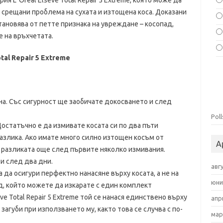
рия L`Oreal Elseve Total Repair 5 Extreme, която може да
о срещани проблема на сухата и изтощена коса. Доказани
тановява от петте признака на увреждане – косопад,
е на връхчетата.
tal Repair 5 Extreme
на. Със сигурност ще заобичате докосването и след
Poll
остатъчно е да измивате косата си по два пъти
азлика. Ако имате много силно изтощен косъм от
А
 разликата още след първите няколко измивания.
и след два дни.
авг
 да осигури перфектно нанасяне върху косата, а не на
юни
д, който можете да изкарате с един комплект
e Total Repair 5 Extreme той се нанася единствено върху
апр
загуби при използването му, както това се случва с по-
мар