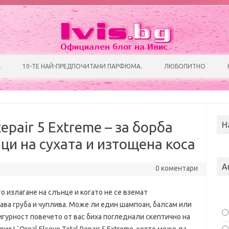
Преминете към съдържанието
А
10-ТЕ НАЙ-ПРЕДПОЧИТАНИ ПАРФЮМА.
ЛЮБОПИТНО
Repair 5 Extreme – за борба
Н
ци на сухата и изтощена коса
А
0 коментари
 излагане на слънце и когато не се вземат
ава груба и чуплива. Може ли един шампоан, балсам или
игурност повечето от вас биха погледнали скептично на