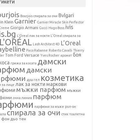
тикети
urjois
Bvlgari
Bourjois спирала за очи
Garnier
in Klein
Garnier Miracle Skin Perfector
ivis
Giorgio Armani
 Creme
Gucci
Hugo Boss
is.bg
L'Oreal лак за нокти
L'Oreal спирала за
L'ORÉAL
L’Oreal
Lash Architect 4D
ybelline
Paco Rabanne
Roberto Cavalli
Thierry
боя
Tom Ford
Versace
ler
Yves Rocher
аромат
дамски
коса
грижа за косата
арфюм
дамски
козметика
арфюми
душ гел
лак за нокти
маркови
 за лице
мъжки парфюм
рфюми
мъжки
парфюм
рфюми
очна линия
арфюми
парфюми за мъже
рол-он
спирала за очи
рала
стик
тоалетна
фон дьо тен
а