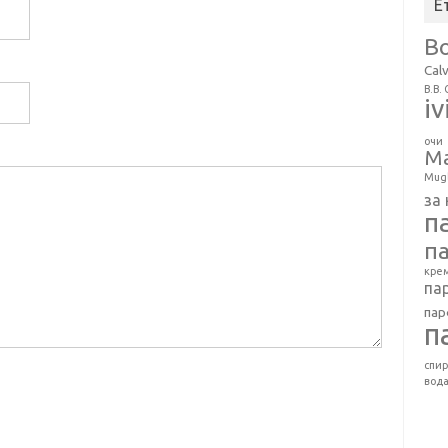
Е
Bo
Calv
B.B.
iv
очи
Ma
Mug
за 
п
п
крем
па
па
п
спи
вод