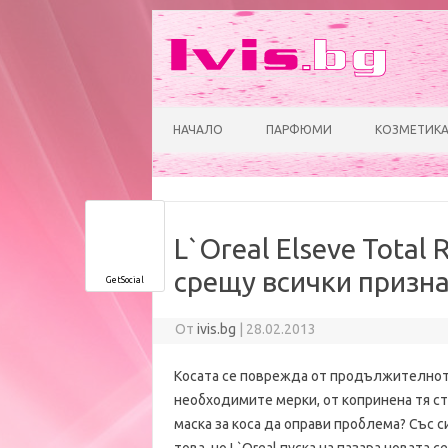
НАЧАЛО
ПАРФЮМИ
КОЗМЕТИК
L`Oreal Elseve Total 
срещу всички призна
GetSocial
От
ivis.bg
|
28.02.2013
Косата се поврежда от продължителното
необходимите мерки, от копринена тя ст
маска за коса да оправи проблема? Със с