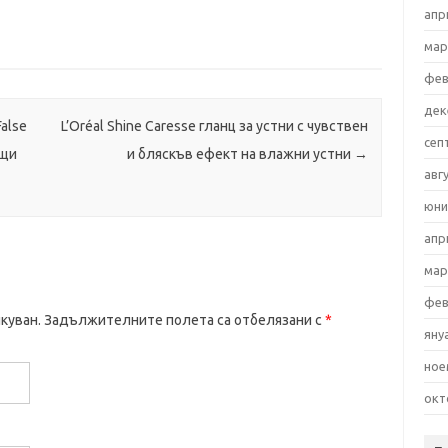
апр
мар
фев
дек
False
L’Oréal Shine Caresse гланц за устни с чувствен
сеп
ащи
и бляскъв ефект на влажни устни
→
авг
юни
апр
мар
фев
куван.
Задължителните полета са отбелязани с
*
яну
ное
окт