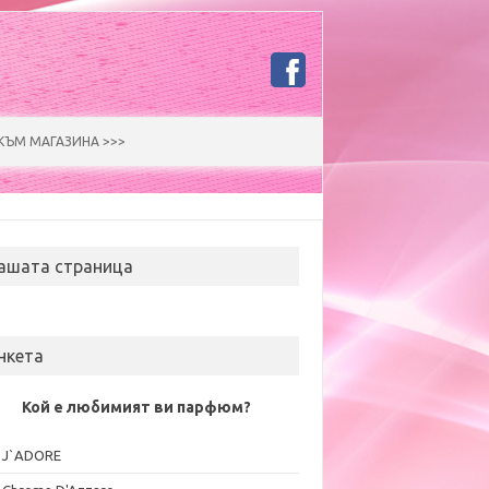
КЪМ МАГАЗИНА >>>
ашата страница
нкета
Кой е любимият ви парфюм?
J`ADORE