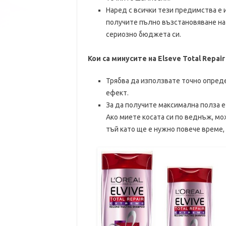
Наред с всички тези предимства е и 
получите пълно възстановяване на 
сериозно бюджета си.
Кои са минусите на Elseve Total Repair
Трябва да използвате точно опреде
ефект.
За да получите максимална полза е
Ако миете косата си по веднъж, мо
тъй като ще е нужно повече време,