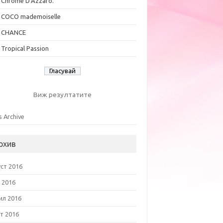
Chrome D'Azzaro.
COCO mademoiselle
CHANCE
Tropical Passion
Виж резултатите
s Archive
рхив
уст 2016
 2016
ил 2016
т 2016