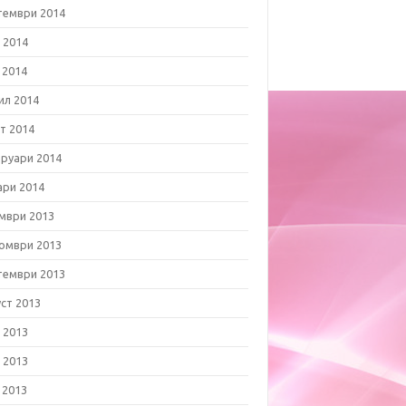
тември 2014
 2014
 2014
ил 2014
т 2014
руари 2014
ари 2014
мври 2013
омври 2013
тември 2013
уст 2013
 2013
 2013
 2013