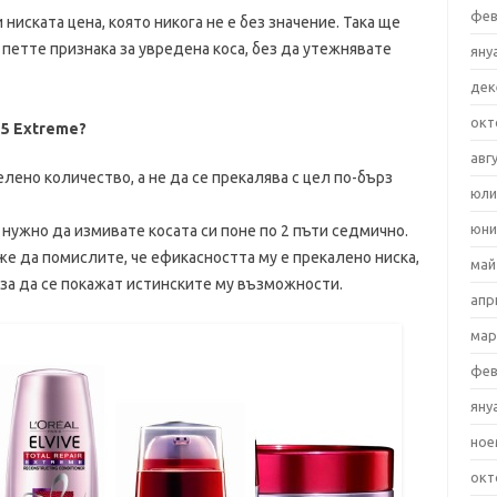
фев
ниската цена, която никога не е без значение. Така ще
петте признака за увредена коса, без да утежнявате
яну
дек
окт
 5 Extreme?
авг
лено количество, а не да се прекалява с цел по-бърз
юли
юни
 нужно да измивате косата си поне по 2 пъти седмично.
же да помислите, че ефикасността му е прекалено ниска,
май
 за да се покажат истинските му възможности.
апр
мар
фев
яну
ное
окт