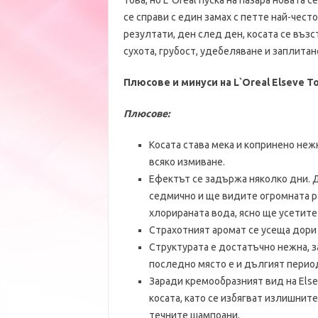
това, но L`Oreal пуска на пазара новата се
се справи с един замах с петте най-чест
резултати, ден след ден, косата се възс
сухота, грубост, удебеляване и заплитан
Плюсове и минуси на L`Oreal Elseve To
Плюсове:
Косата става мека и копринено неж
всяко измиване.
Ефектът се задържа няколко дни. Д
седмично и ще видите огромната р
хлорираната вода, ясно ще усетите
Страхотният аромат се усеща дори 
Структурата е достатъчно нежна, за
последно място е и дългият перио
Заради кремообразният вид на Elsev
косата, като се избягват излишните 
течните шампоани.