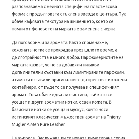
разпознаваема с нейната специфична пластмасова
форма с продълговата стъклена звезда в центъра. Тук
обаче кафявата текстура на шишенцето, което се
помни от феновете на марката е заменена с черна.
Да поговорим и за аромата. Както споменахме,
кожената нотка се прокрадва през цялото време, а
дълготрайността е много добра. Парфюмеристите на
марката казват, че не са добавяли никакви
допълнителни съставки към лимитираните парфюми,
а само са оставили оригиналните да престоят в кожени
контейнери, от където се получава и специфичният
аромат. Това обаче едва ли е истина, тъй като се
усещат и други ароматни нотки, освен кожата. В
базисните нотки се усеща и мускус, който носи
истинският класически мъжествен аромат на Thierry
Mugler A Men Pure Leather.
На въпроса „Заслужава ли си новата лимитирана серия