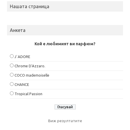
Нашата страница
Анкета
Кой е любимият ви парфюм?
J`ADORE
Chrome D'Azzaro.
COCO mademoiselle
CHANCE
Tropical Passion
Виж резултатите