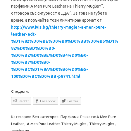
парфюми A Men Pure Leather на Thierry Mugler?“,
отговора със сигурност е „ДА!“. За това не губете
време, а поръчайте този лимитиран аромат от
http://www.ivis.bg/thierry-mugler-a-men-pure-
leather-edt-
%D1%82%D0%BE%D0%B0%D0%BB%D0%B5%D1%
82%D0%BD%D0%B0-
%D0%B2%D0%BE%D0%B4%D0%B0-
%D0%B7%D0%B0-
%D0%BC%D1%8A%D0%B6%D0%B5-
100%D0%BC%D0%BB-p8741.html
Сподели:
Reddit
Facebook
Twitter
Категория:
Без категория
Парфюми
Етикети:
A Men Pure
Leather
,
A Men Pure Leather Thierry Mugler
,
Thierry Mugler
,
парфюми