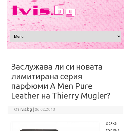
Преминете към съдържанието
Заслужава ли си новата
лимитирана серия
парфюми A Men Pure
Leather на Thierry Mugler?
От
ivis.bg
|
06.02.2013
Всяка
година