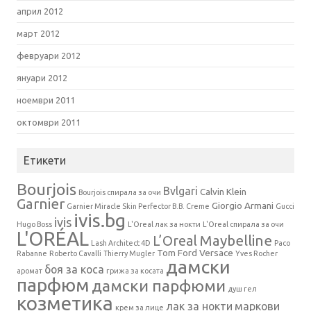
април 2012
март 2012
февруари 2012
януари 2012
ноември 2011
октомври 2011
Етикети
Bourjois
Bvlgari
Calvin Klein
Bourjois спирала за очи
Garnier
Giorgio Armani
Garnier Miracle Skin Perfector B.B. Creme
Gucci
ivis.bg
ivis
Hugo Boss
L'Oreal лак за нокти
L'Oreal спирала за очи
L'ORÉAL
Maybelline
L’Oreal
Lash Architect 4D
Paco
Tom Ford
Versace
Rabanne
Roberto Cavalli
Thierry Mugler
Yves Rocher
дамски
боя за коса
аромат
грижа за косата
парфюм
дамски парфюми
душ гел
козметика
лак за нокти
маркови
крем за лице