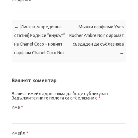
Пост навигация
← [Линк към предишна
Мъжки парфюми Yves
статия]
Роди се “внукът“
Rocher Ambre Noir с аромат
на Chanel Coco – новият
създаден да съблазнява
парфюм Chanel Coco Noir
→
Вашият коментар
Вашият имейл адрес няма да бъде публикуван.
Задължителните полета са отбелязани с
*
Име
*
Имейл
*