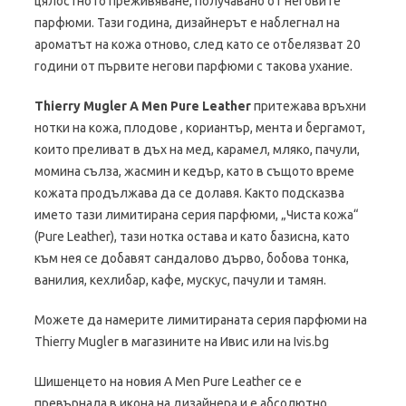
цялостното преживяване, получавано от неговите
парфюми. Тази година, дизайнерът е наблегнал на
ароматът на кожа отново, след като се отбелязват 20
години от първите негови парфюми с такова ухание.
Thierry Mugler A Men Pure Leather
притежава връхни
нотки на кожа, плодове , кориантър, мента и бергамот,
които преливат в дъх на мед, карамел, мляко, пачули,
момина сълза, жасмин и кедър, като в същото време
кожата продължава да се долавя. Както подсказва
името тази лимитирана серия парфюми, „Чиста кожа“
(Pure Leather), тази нотка остава и като базисна, като
към нея се добавят сандалово дърво, бобова тонка,
ванилия, кехлибар, кафе, мускус, пачули и тамян.
Можете да намерите лимитираната серия парфюми на
Thierry Mugler в магазините на Ивис или на Ivis.bg
Шишенцето на новия A Men Pure Leather се е
превърнала в икона на дизайнера и е абсолютно