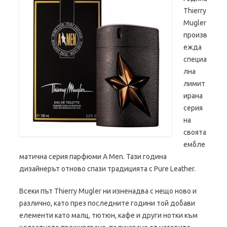
Thierry
Mugler
произв
ежда
специа
лна
лимит
ирана
серия
на
своята
ембле
матична серия парфюми A Men. Тази година
дизайнерът отново спази традицията с Pure Leather.
Всеки път Thierry Mugler ни изненадва с нещо ново и
различно, като през последните години той добави
елементи като малц, тютюн, кафе и други нотки към